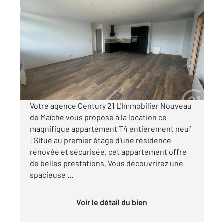
CHARQUEMONT 25
2
86,75 m
, 4 pièces
Ref : 7686
Appartement F4 à louer
1 290 €
par mois charges comprises
Votre agence Century 21 L'Immobilier Nouveau
de Maîche vous propose à la location ce
magnifique appartement T4 entièrement neuf
! Situé au premier étage d'une résidence
rénovée et sécurisée, cet appartement offre
de belles prestations. Vous découvrirez une
spacieuse ...
Voir le détail du bien