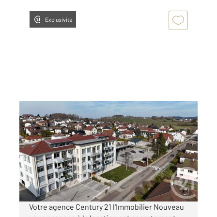
Exclusivité
CHARQUEMONT 25
2
93,40 m
, 4 pièces
Ref : 8047
Appartement F4 à louer
1 250 €
par mois charges comprises
Votre agence Century 21 l'Immobilier Nouveau