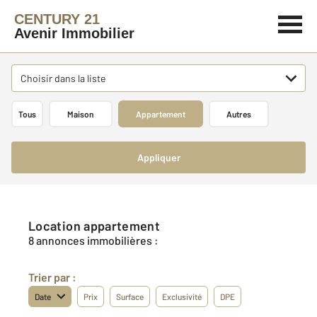
CENTURY 21
Avenir Immobilier
Choisir dans la liste
Tous
Maison
Appartement
Autres
Appliquer
Location appartement
8 annonces immobilières :
Trier par :
Date
Prix
Surface
Exclusivité
DPE