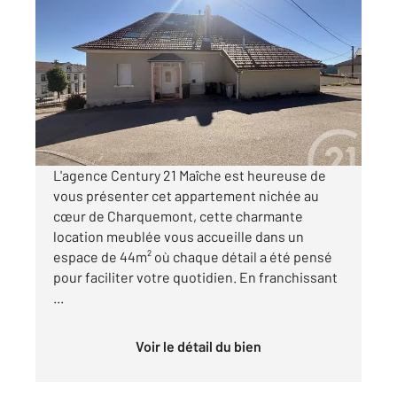
CHARQUEMONT 25
2
43,62 m
, 3 pièces
Ref : 7955
Appartement F3 à louer
700 €
par mois charges comprises
L'agence Century 21 Maîche est heureuse de
vous présenter cet appartement nichée au
cœur de Charquemont, cette charmante
location meublée vous accueille dans un
espace de 44m² où chaque détail a été pensé
pour faciliter votre quotidien. En franchissant
...
Voir le détail du bien