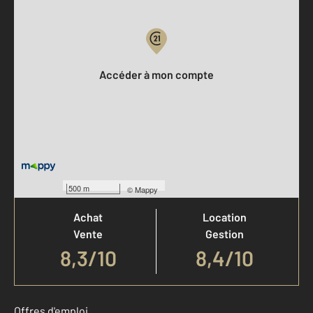
Votre compte :
Accéder à mon compte
Votre agence est notée
500 m
©
Mappy
Achat
Location
Vente
Gestion
8,3
/
10
8,4/10
Offres d'emploi