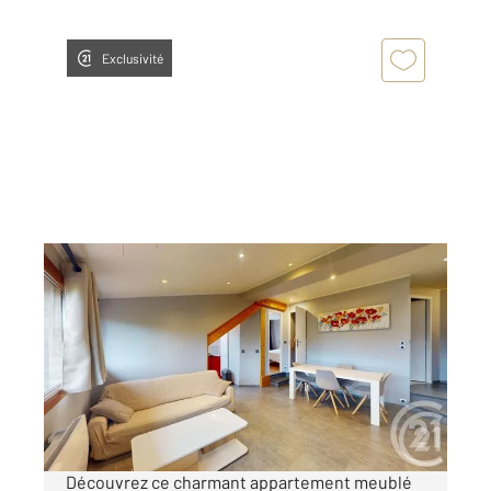
Exclusivité
LE RUSSEY 25
2
50,25 m
, 3 pièces
Ref : 7679
Appartement F2 Bis à louer
700 €
par mois charges comprises
Découvrez ce charmant appartement meublé