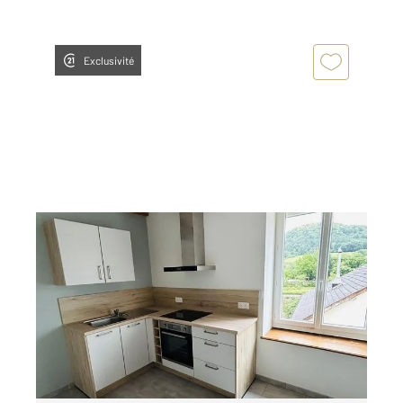
Exclusivité
SANCEY 25
2
45 m
, 2 pièces
Ref : 7751
Appartement F2 à louer
445 €
par mois charges comprises