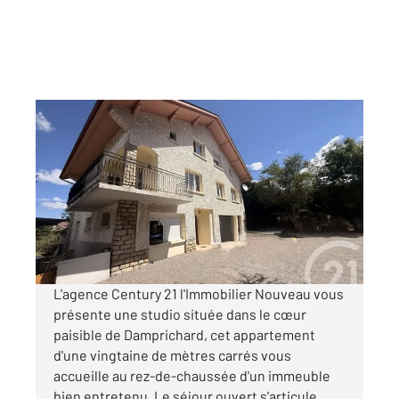
DAMPRICHARD 25
2
17,45 m
, 1 pièce
Ref : 7288
Appartement F1 à louer
310 €
par mois charges comprises
L'agence Century 21 l'Immobilier Nouveau vous
présente une studio située dans le cœur
paisible de Damprichard, cet appartement
d'une vingtaine de mètres carrés vous
accueille au rez-de-chaussée d'un immeuble
bien entretenu. Le séjour ouvert s'articule ...